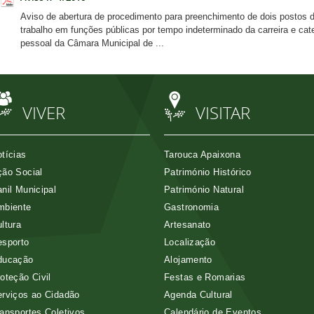
Aviso de abertura de procedimento para preenchimento de dois postos d
trabalho em funções públicas por tempo indeterminado da carreira e cat
pessoal da Câmara Municipal de ...
VIVER
VISITAR
tícias
Tarouca Apaixona
ão Social
Património Histórico
nil Municipal
Património Natural
mbiente
Gastronomia
ltura
Artesanato
esporto
Localização
ducação
Alojamento
oteção Civil
Festas e Romarias
rviços ao Cidadão
Agenda Cultural
ansportes Coletivos
Calendário de Eventos