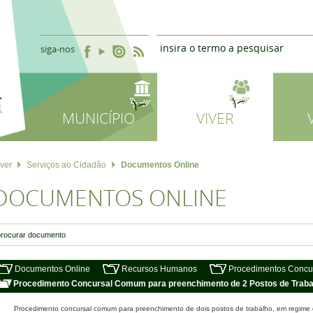
siga-nos
MUNICÍPIO
VIVER
iver
Serviços ao Cidadão
Documentos Online
DOCUMENTOS ONLINE
Documentos Online
Recursos Humanos
Procedimentos Concu
Procedimento Concursal Comum para preenchimento de 2 Postos de Trabal
Procedimento concursal comum para preenchimento de dois postos de trabalho, em regime d