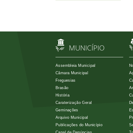
MUNICÍPIO
Assembleia Municipal
No
Câmara Municipal
Aç
Freguesias
Ca
Brasão
A
História
Cu
Caraterização Geral
D
Geminações
E
Arquivo Municipal
Pr
Publicações do Município
Se
Canal de Denúncias
Tr