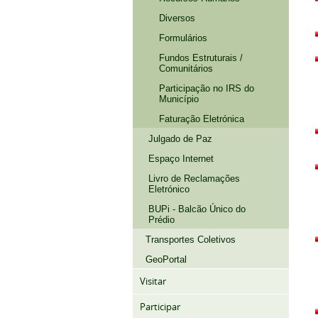
Diversos
Formulários
Fundos Estruturais /
Comunitários
Participação no IRS do
Município
Faturação Eletrónica
Julgado de Paz
Espaço Internet
Livro de Reclamações
Eletrónico
BUPi - Balcão Único do
Prédio
Transportes Coletivos
GeoPortal
Visitar
Participar