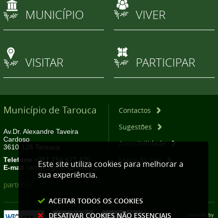
MUNICÍPIO
VIVER
VISITAR
PARTICIPAR
Município de Tarouca
Contactos
Sugestões
Av.Dr. Alexandre Taveira
Cardoso
Acessibilidade
3610-128 Tarouca
Mapa do Site
Telefone
+351 254 677 420
Este site utiliza cookies para melhorar a
E-mail
camara@cm-tarouca.pt
sua experiência.
partilhar
ACEITAR TODOS OS COOKIES
DESATIVAR COOKIES NÃO ESSENCIAIS