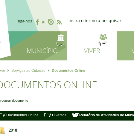
siga-nos
MUNICÍPIO
VIVER
iver
Serviços ao Cidadão
Documentos Online
DOCUMENTOS ONLINE
Documentos Online
Diversos
Relatório de Atividades do Muni
2018