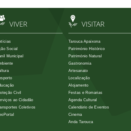
VIVER
VISITAR
tícias
Tarouca Apaixona
ão Social
Património Histórico
nil Municipal
Património Natural
mbiente
Gastronomia
ltura
Artesanato
esporto
Localização
ducação
Alojamento
oteção Civil
Festas e Romarias
rviços ao Cidadão
Agenda Cultural
ansportes Coletivos
Calendário de Eventos
eoPortal
Cinema
Anda Tarouca