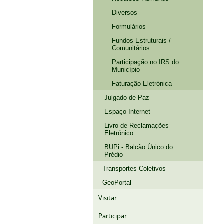
Diversos
Formulários
Fundos Estruturais /
Comunitários
Participação no IRS do
Município
Faturação Eletrónica
Julgado de Paz
Espaço Internet
Livro de Reclamações
Eletrónico
BUPi - Balcão Único do
Prédio
Transportes Coletivos
GeoPortal
Visitar
Participar