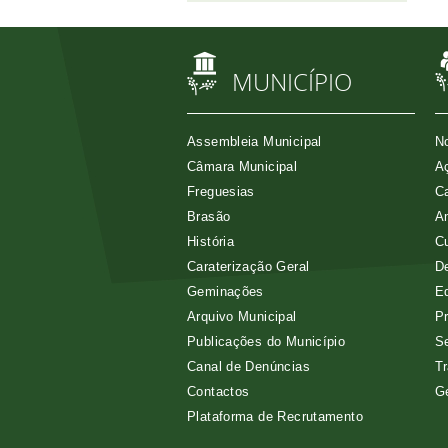
MUNICÍPIO
Assembleia Municipal
No
Câmara Municipal
Aç
Freguesias
Ca
Brasão
A
História
Cu
Caraterização Geral
D
Geminações
E
Arquivo Municipal
Pr
Publicações do Município
Se
Canal de Denúncias
Tr
Contactos
G
Plataforma de Recrutamento