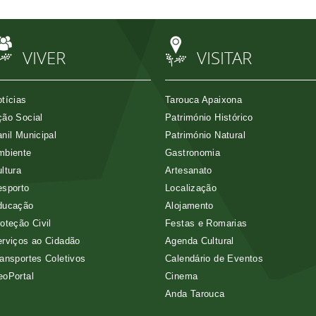
VIVER
VISITAR
tícias
Tarouca Apaixona
ão Social
Património Histórico
nil Municipal
Património Natural
mbiente
Gastronomia
ltura
Artesanato
esporto
Localização
ducação
Alojamento
oteção Civil
Festas e Romarias
rviços ao Cidadão
Agenda Cultural
ansportes Coletivos
Calendário de Eventos
eoPortal
Cinema
Anda Tarouca