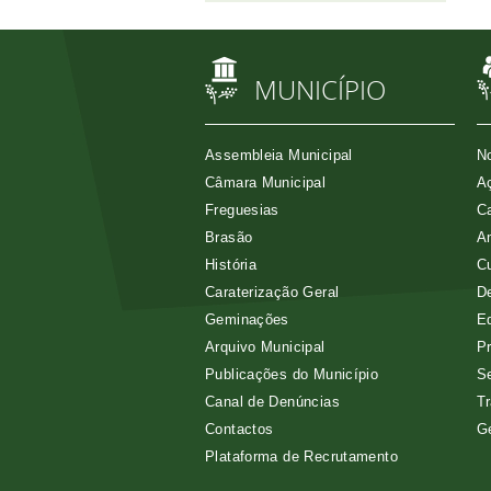
MUNICÍPIO
Assembleia Municipal
No
Câmara Municipal
Aç
Freguesias
Ca
Brasão
A
História
Cu
Caraterização Geral
D
Geminações
E
Arquivo Municipal
Pr
Publicações do Município
Se
Canal de Denúncias
Tr
Contactos
G
Plataforma de Recrutamento