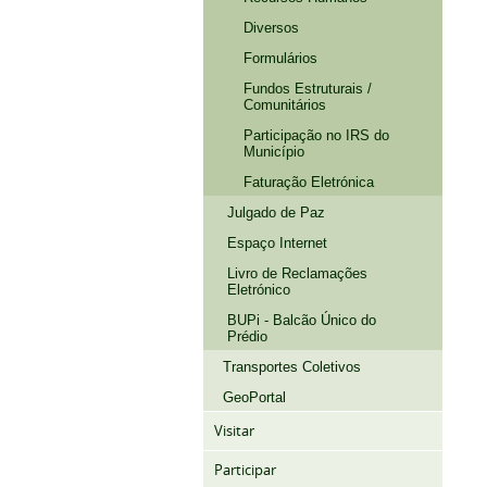
Diversos
Formulários
Fundos Estruturais /
Comunitários
Participação no IRS do
Município
Faturação Eletrónica
Julgado de Paz
Espaço Internet
Livro de Reclamações
Eletrónico
BUPi - Balcão Único do
Prédio
Transportes Coletivos
GeoPortal
Visitar
Participar