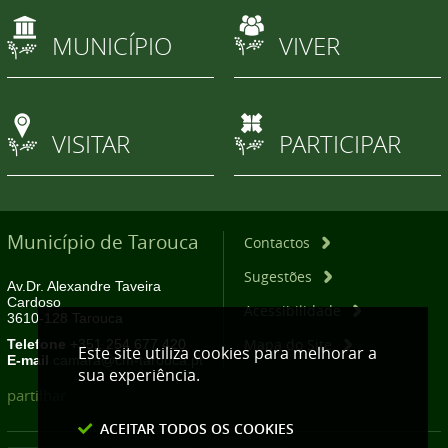
MUNICÍPIO
VIVER
VISITAR
PARTICIPAR
Município de Tarouca
Contactos
Sugestões
Av.Dr. Alexandre Taveira
Cardoso
Acessibilidade
3610-128 Tarouca
Mapa do Site
Telefone
+351 254 677 420
Este site utiliza cookies para melhorar a
E-mail
camara@cm-tarouca.pt
sua experiência.
partilhar
ACEITAR TODOS OS COOKIES