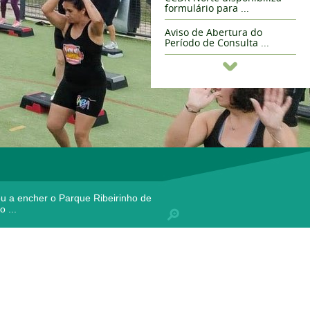
formulário para ...
Aviso de Abertura do
Período de Consulta ...
Abertura de concurso
público para atribuição ...
Abertura de concurso
público para atribuição ...
ou a encher o Parque Ribeirinho de
ureza, uma iniciativa que
 𝐃𝐚𝐧𝐜𝐞 𝐅𝐞𝐬𝐭𝐢𝐯𝐚𝐥 𝐕𝐚𝐥𝐞
s, aprendizagem e muitas
xo Monástico de São João de
 ...
..
, ...
 ...
 ...