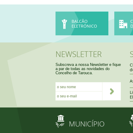
BALCÃO
C
ELETRÓNICO
D
PERU
NEWSLETTER
C
Subscreva a nossa Newsletter e fique
a par de todas as novidades do
d
Concelho de Tarouca.
A
L
E
MUNICÍPIO