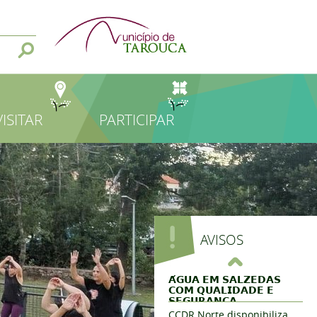
VISITAR
PARTICIPAR
AVISOS
𝗔́𝗚𝗨𝗔 𝗘𝗠 𝗦𝗔𝗟𝗭𝗘𝗗𝗔𝗦
𝗖𝗢𝗠 𝗤𝗨𝗔𝗟𝗜𝗗𝗔𝗗𝗘 𝗘
𝗦𝗘𝗚𝗨𝗥𝗔𝗡𝗖̧𝗔 ...
CCDR Norte disponibiliza