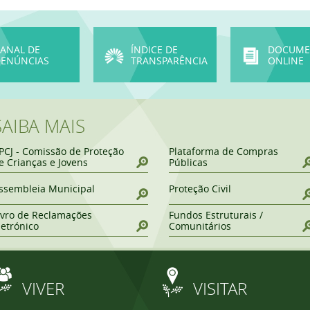
ANAL DE
ÍNDICE DE
DOCUME
ENÚNCIAS
TRANSPARÊNCIA
ONLINE
SAIBA MAIS
PCJ - Comissão de Proteção
Plataforma de Compras
e Crianças e Jovens
Públicas
ssembleia Municipal
Proteção Civil
ivro de Reclamações
Fundos Estruturais /
letrónico
Comunitários
VIVER
VISITAR