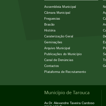
Assembleia Municipal
No
Câmara Municipal
Aç
Freguesias
Ca
Brasão
A
História
Cu
Caraterização Geral
D
Geminações
E
Arquivo Municipal
Pr
Publicações do Município
Se
Canal de Denúncias
Tr
Contactos
G
Plataforma de Recrutamento
Município de Tarouca
Av.Dr. Alexandre Taveira Cardoso