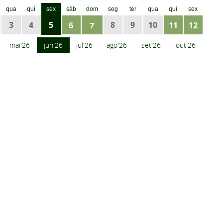
qua
qui
sex
sáb
dom
seg
ter
qua
qui
sex
3
4
5
8
9
10
6
7
11
12
mai'26
jun'26
jul'26
ago'26
set'26
out'26