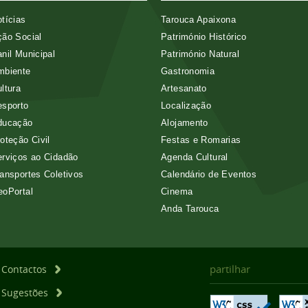
tícias
Tarouca Apaixona
ão Social
Património Histórico
nil Municipal
Património Natural
mbiente
Gastronomia
ltura
Artesanato
esporto
Localização
ducação
Alojamento
oteção Civil
Festas e Romarias
rviços ao Cidadão
Agenda Cultural
ansportes Coletivos
Calendário de Eventos
eoPortal
Cinema
Anda Tarouca
partilhar
Contactos
Sugestões