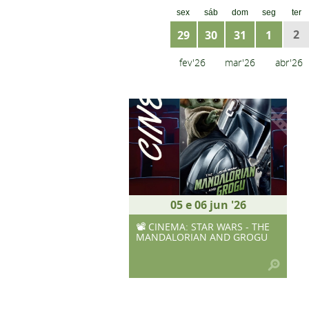
sex
sáb
dom
seg
ter
2
29
30
31
1
fev'26
mar'26
abr'26
05
e
06 jun '26
📽 CINEMA: STAR WARS - THE
MANDALORIAN AND GROGU