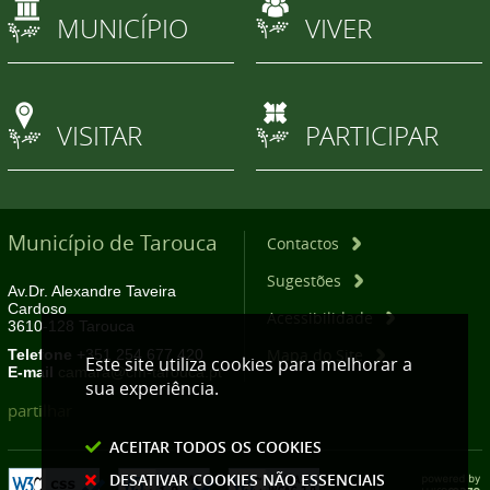
MUNICÍPIO
VIVER
VISITAR
PARTICIPAR
Município de Tarouca
Contactos
Sugestões
Av.Dr. Alexandre Taveira
Cardoso
Acessibilidade
3610-128 Tarouca
Mapa do Site
Telefone
+351 254 677 420
Este site utiliza cookies para melhorar a
E-mail
camara@cm-tarouca.pt
sua experiência.
partilhar
ACEITAR TODOS OS COOKIES
DESATIVAR COOKIES NÃO ESSENCIAIS