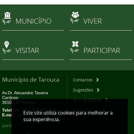
MUNICÍPIO
VIVER
VISITAR
PARTICIPAR
Município de Tarouca
Contactos
Sugestões
Av.Dr. Alexandre Taveira
Cardoso
Acessibilidade
3610-128 Tarouca
Mapa do Site
Telefone
+351 254 677 420
Este site utiliza cookies para melhorar a
E-mail
camara@cm-tarouca.pt
sua experiência.
partilhar