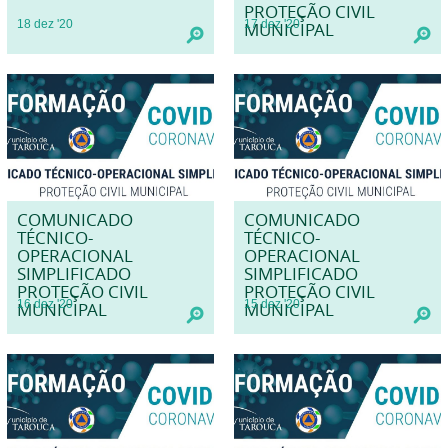
PROTEÇÃO CIVIL
18
dez
'20
17
dez
'20
MUNICIPAL
COMUNICADO
COMUNICADO
TÉCNICO-
TÉCNICO-
OPERACIONAL
OPERACIONAL
SIMPLIFICADO
SIMPLIFICADO
PROTEÇÃO CIVIL
PROTEÇÃO CIVIL
16
dez
'20
15
dez
'20
MUNICIPAL
MUNICIPAL