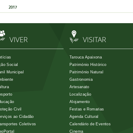
2017
VIVER
VISITAR
tícias
Tarouca Apaixona
ão Social
Património Histórico
nil Municipal
Património Natural
mbiente
Gastronomia
ltura
Artesanato
esporto
Localização
ducação
Alojamento
oteção Civil
Festas e Romarias
rviços ao Cidadão
Agenda Cultural
ansportes Coletivos
Calendário de Eventos
eoPortal
Cinema