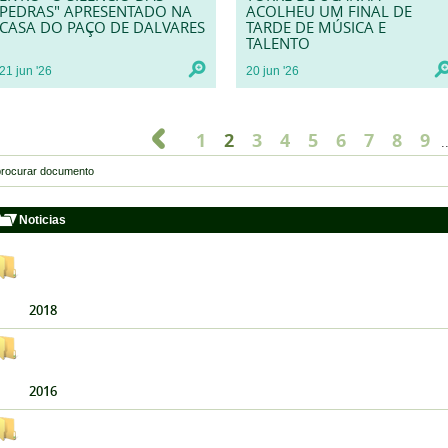
PEDRAS" APRESENTADO NA
ACOLHEU UM FINAL DE
CASA DO PAÇO DE DALVARES
TARDE DE MÚSICA E
TALENTO
21
jun
'26
20
jun
'26
1
2
3
4
5
6
7
8
9
.
Noticias
2018
2016