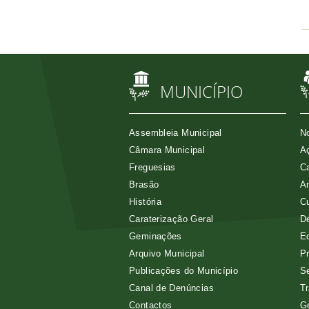
MUNICÍPIO
Assembleia Municipal
No
Câmara Municipal
Aç
Freguesias
Ca
Brasão
A
História
Cu
Caraterização Geral
D
Geminações
E
Arquivo Municipal
Pr
Publicações do Município
Se
Canal de Denúncias
Tr
Contactos
G