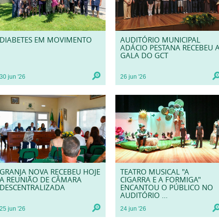
DIABETES EM MOVIMENTO
AUDITÓRIO MUNICIPAL
ADÁCIO PESTANA RECEBEU 
GALA DO GCT
30
jun
'26
26
jun
'26
GRANJA NOVA RECEBEU HOJE
TEATRO MUSICAL "A
A REUNIÃO DE CÂMARA
CIGARRA E A FORMIGA"
DESCENTRALIZADA
ENCANTOU O PÚBLICO NO
AUDITÓRIO ...
25
jun
'26
24
jun
'26