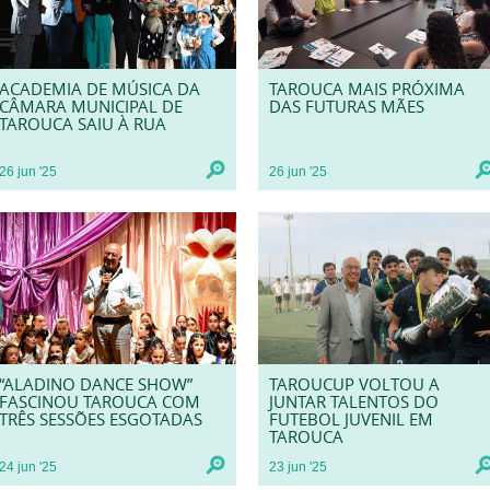
ACADEMIA DE MÚSICA DA
TAROUCA MAIS PRÓXIMA
CÂMARA MUNICIPAL DE
DAS FUTURAS MÃES
TAROUCA SAIU À RUA
26
jun
'25
26
jun
'25
“ALADINO DANCE SHOW”
TAROUCUP VOLTOU A
FASCINOU TAROUCA COM
JUNTAR TALENTOS DO
TRÊS SESSÕES ESGOTADAS
FUTEBOL JUVENIL EM
TAROUCA
24
jun
'25
23
jun
'25