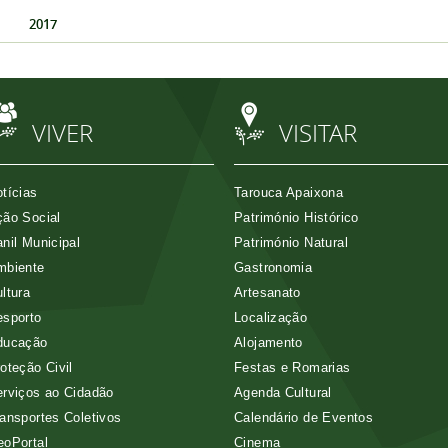
2017
VIVER
VISITAR
tícias
Tarouca Apaixona
ão Social
Património Histórico
nil Municipal
Património Natural
mbiente
Gastronomia
ltura
Artesanato
esporto
Localização
ducação
Alojamento
oteção Civil
Festas e Romarias
rviços ao Cidadão
Agenda Cultural
ansportes Coletivos
Calendário de Eventos
eoPortal
Cinema