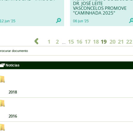
DR. JOSÉ LEITE
VASCONCELOS PROMOVE
"CAMINHADA 2025"
12
jun
'25
06
jun
'25
1
2
15
16
17
18
19
20
21
22
...
Noticias
2018
2016