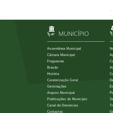
MUNICÍPIO
Assembleia Municipal
No
Câmara Municipal
Aç
Freguesias
Ca
Brasão
A
História
Cu
Caraterização Geral
D
Geminações
E
Arquivo Municipal
Pr
Publicações do Município
Se
Canal de Denúncias
Tr
Contactos
G