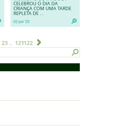
CELEBROU O DIA DA
CRIANÇA COM UMA TARDE
REPLETA DE ...
02
jun
'25
23
121
122
...