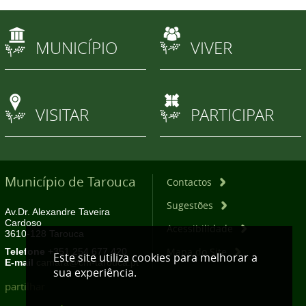
MUNICÍPIO
VIVER
VISITAR
PARTICIPAR
Município de Tarouca
Contactos
Sugestões
Av.Dr. Alexandre Taveira
Cardoso
Acessibilidade
3610-128 Tarouca
Mapa do Site
Telefone
+351 254 677 420
Este site utiliza cookies para melhorar a
E-mail
camara@cm-tarouca.pt
sua experiência.
partilhar