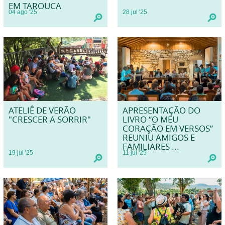
EM TAROUCA
04
ago
'25
28
jul
'25
ATELIÊ DE VERÃO
APRESENTAÇÃO DO
"CRESCER A SORRIR"
LIVRO “O MEU
CORAÇÃO EM VERSOS”
REUNIU AMIGOS E
FAMILIARES ...
19
jul
'25
11
jul
'25