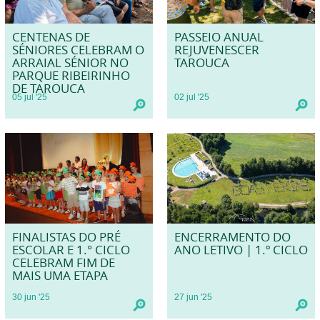
CENTENAS DE
PASSEIO ANUAL
SÉNIORES CELEBRAM O
REJUVENESCER
ARRAIAL SÉNIOR NO
TAROUCA
PARQUE RIBEIRINHO
DE TAROUCA
05
jul
'25
02
jul
'25
FINALISTAS DO PRÉ
ENCERRAMENTO DO
ESCOLAR E 1.° CICLO
ANO LETIVO | 1.º CICLO
CELEBRAM FIM DE
MAIS UMA ETAPA
30
jun
'25
27
jun
'25