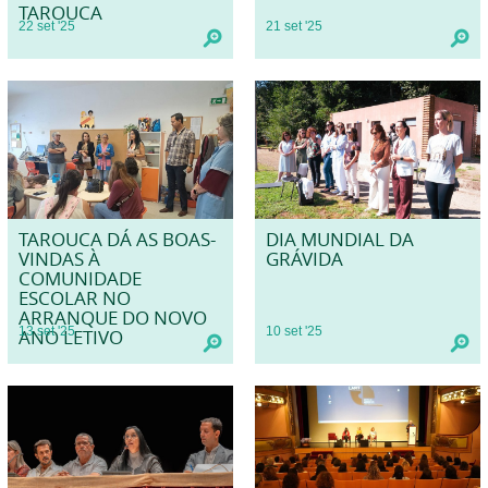
TAROUCA
22
set
'25
21
set
'25
TAROUCA DÁ AS BOAS-
DIA MUNDIAL DA
VINDAS À
GRÁVIDA
COMUNIDADE
ESCOLAR NO
ARRANQUE DO NOVO
13
set
'25
10
set
'25
ANO LETIVO