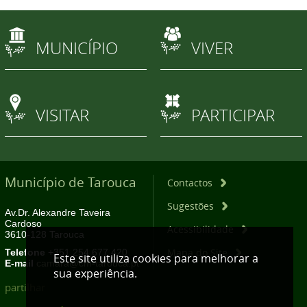
MUNICÍPIO
VIVER
VISITAR
PARTICIPAR
Município de Tarouca
Contactos
Sugestões
Av.Dr. Alexandre Taveira
Cardoso
Acessibilidade
3610-128 Tarouca
Mapa do Site
Telefone
+351 254 677 420
Este site utiliza cookies para melhorar a
E-mail
camara@cm-tarouca.pt
sua experiência.
partilhar