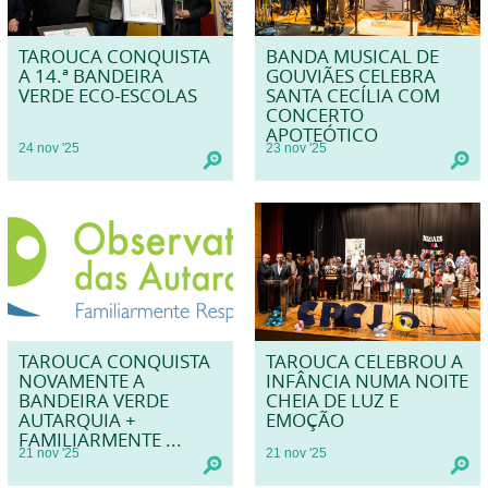
TAROUCA CONQUISTA
BANDA MUSICAL DE
A 14.ª BANDEIRA
GOUVIÃES CELEBRA
VERDE ECO-ESCOLAS
SANTA CECÍLIA COM
CONCERTO
APOTEÓTICO
24
nov
'25
23
nov
'25
TAROUCA CONQUISTA
TAROUCA CELEBROU A
NOVAMENTE A
INFÂNCIA NUMA NOITE
BANDEIRA VERDE
CHEIA DE LUZ E
AUTARQUIA +
EMOÇÃO
FAMILIARMENTE ...
21
nov
'25
21
nov
'25