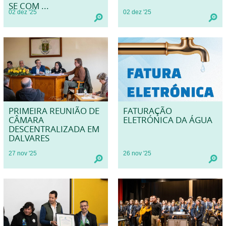
SE COM ...
02
dez
'25
02
dez
'25
PRIMEIRA REUNIÃO DE
FATURAÇÃO
CÂMARA
ELETRÓNICA DA ÁGUA
DESCENTRALIZADA EM
DALVARES
27
nov
'25
26
nov
'25