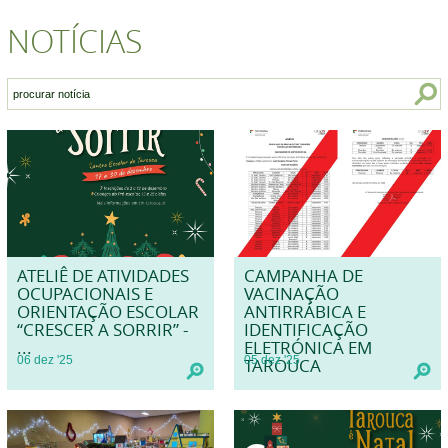
NOTÍCIAS
ATELIÊ DE ATIVIDADES
CAMPANHA DE
OCUPACIONAIS E
VACINAÇÃO
ORIENTAÇÃO ESCOLAR
ANTIRRÁBICA E
“CRESCER A SORRIR” -
IDENTIFICAÇÃO
...
ELETRÓNICA EM
06
dez
'25
05
dez
'25
TAROUCA