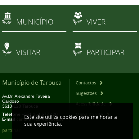
MUNICÍPIO
VIVER
VISITAR
PARTICIPAR
Município de Tarouca
Contactos
Sugestões
Av.Dr. Alexandre Taveira
Cardoso
Acessibilidade
3610-128 Tarouca
Mapa do Site
Telefone
+351 254 677 420
Este site utiliza cookies para melhorar a
E-mail
camara@cm-tarouca.pt
sua experiência.
partilhar