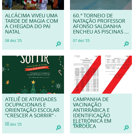
ALCÁCIMA VIVEU UMA
60.º TORNEIO DE
TARDE DE MAGIA COM
NATAÇÃO PROFESSOR
A CHEGADA DO PAI
AFONSO SALDANHA
NATAL
ENCHEU AS PISCINAS ...
08
dez
'25
07
dez
'25
ATELIÊ DE ATIVIDADES
CAMPANHA DE
OCUPACIONAIS E
VACINAÇÃO
ORIENTAÇÃO ESCOLAR
ANTIRRÁBICA E
“CRESCER A SORRIR” -
IDENTIFICAÇÃO
...
ELETRÓNICA EM
06
dez
'25
05
dez
'25
TAROUCA