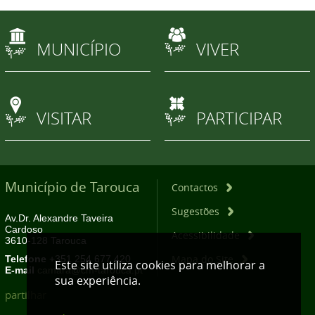
MUNICÍPIO
VIVER
VISITAR
PARTICIPAR
Município de Tarouca
Contactos
Sugestões
Av.Dr. Alexandre Taveira
Cardoso
Acessibilidade
3610-128 Tarouca
Mapa do Site
Telefone
+351 254 677 420
Este site utiliza cookies para melhorar a
E-mail
camara@cm-tarouca.pt
sua experiência.
partilhar