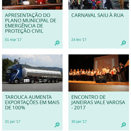
APRESENTAÇÃO DO
CARNAVAL SAIU À RUA
PLANO MUNICIPAL DE
EMERGÊNCIA DE
PROTEÇÃO CIVIL
01
mar
'17
24
fev
'17
TAROUCA AUMENTA
ENCONTRO DE
EXPORTAÇÕES EM MAIS
JANEIRAS VALE VAROSA
DE 100%
- 2017
31
jan
'17
30
jan
'17