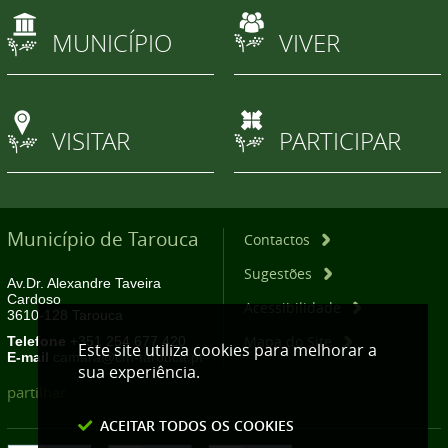
MUNICÍPIO
VIVER
VISITAR
PARTICIPAR
Município de Tarouca
Contactos
Sugestões
Av.Dr. Alexandre Taveira
Cardoso
Acessibilidade
3610-128 Tarouca
Mapa do Site
Telefone
+351 254 677 420
Este site utiliza cookies para melhorar a
E-mail
camara@cm-tarouca.pt
sua experiência.
partilhar
ACEITAR TODOS OS COOKIES