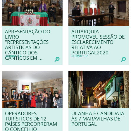
APRESENTAÇÃO DO
AUTARQUIA
LIVRO
PROMOVEU SESSÃO DE
"REPRESENTAÇÕES
ESCLARECIMENTO
ARTÍSTICAS DO
RELATIVA AO
CÂNTICO DOS
PORTUGAL2020
30
mar
'17
20
mar
'17
CÂNTICOS EM ...
OPERADORES
UCANHA É CANDIDATA
TURÍSTICOS DE 12
ÀS 7 MARAVILHAS DE
PAÍSES PERCORRERAM
PORTUGAL
O CONCELHO