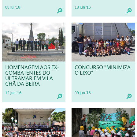
08
jul
'16
13
jun
'16
HOMENAGEM AOS EX-
CONCURSO "MINIMIZA
COMBATENTES DO
O LIXO"
ULTRAMAR EM VILA
CHÃ DA BEIRA
12
jun
'16
09
jun
'16