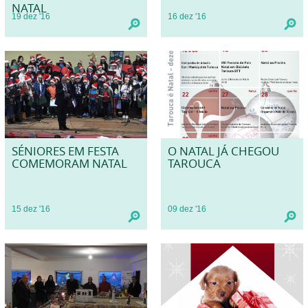
NATAL
19
dez
'16
16
dez
'16
SÉNIORES EM FESTA
O NATAL JÁ CHEGOU
COMEMORAM NATAL
TAROUCA
15
dez
'16
09
dez
'16