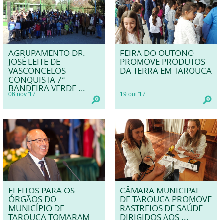
AGRUPAMENTO DR.
FEIRA DO OUTONO
JOSÉ LEITE DE
PROMOVE PRODUTOS
VASCONCELOS
DA TERRA EM TAROUCA
CONQUISTA 7ª
BANDEIRA VERDE ...
06
nov
'17
19
out
'17
ELEITOS PARA OS
CÂMARA MUNICIPAL
ÓRGÃOS DO
DE TAROUCA PROMOVE
MUNICÍPIO DE
RASTREIOS DE SAÚDE
TAROUCA TOMARAM
DIRIGIDOS AOS ...