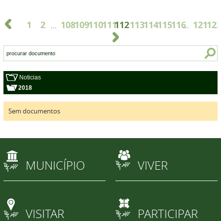
1
2
108
109
110
111
112
113
114
115
116
121
12
...
...
Noticias
2018
Sem documentos
MUNICÍPIO
VIVER
VISITAR
PARTICIPAR