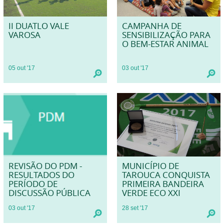
II DUATLO VALE
CAMPANHA DE
VAROSA
SENSIBILIZAÇÃO PARA
O BEM-ESTAR ANIMAL
05
out
'17
03
out
'17
REVISÃO DO PDM -
MUNICÍPIO DE
RESULTADOS DO
TAROUCA CONQUISTA
PERÍODO DE
PRIMEIRA BANDEIRA
DISCUSSÃO PÚBLICA
VERDE ECO XXI
03
out
'17
28
set
'17