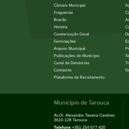
Câmara Municipal
Aç
Freguesias
Ca
Brasão
A
História
Cu
Caraterização Geral
D
Geminações
E
Arquivo Municipal
Pr
Publicações do Município
Se
Canal de Denúncias
Tr
Contactos
G
Plataforma de Recrutamento
Município de Tarouca
Av.Dr. Alexandre Taveira Cardoso
3610-128 Tarouca
Telefone
+351 254 677 420