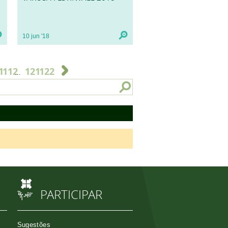
10
jun
'18
1
112
121
122
...
PARTICIPAR
Sugestões