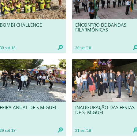
BOMBI CHALLENGE
ENCONTRO DE BANDAS
FILARMÓNICAS
30
set
'18
30
set
'18
FEIRA ANUAL DE S.MIGUEL
INAUGURAÇÃO DAS FESTAS
DE S. MIGUEL
29
set
'18
21
set
'18