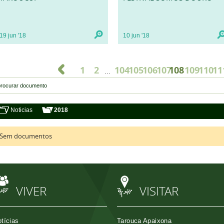
19
jun
'18
10
jun
'18
1
2
104
105
106
107
108
109
110
11
...
Noticias
2018
Sem documentos
VIVER
VISITAR
tícias
Tarouca Apaixona