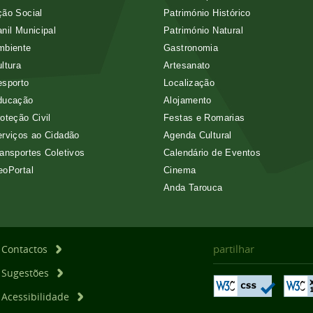
ão Social
Património Histórico
nil Municipal
Património Natural
mbiente
Gastronomia
ltura
Artesanato
esporto
Localização
ducação
Alojamento
oteção Civil
Festas e Romarias
rviços ao Cidadão
Agenda Cultural
ansportes Coletivos
Calendário de Eventos
eoPortal
Cinema
Anda Tarouca
partilhar
Contactos
Sugestões
Acessibilidade