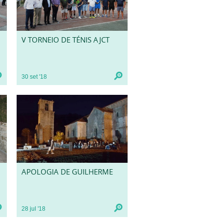
V TORNEIO DE TÉNIS AJCT
30
set
'18
APOLOGIA DE GUILHERME
28
jul
'18