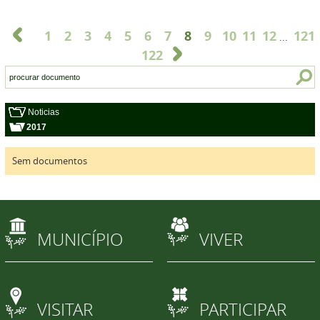
1
2
3
4
5
6
7
8
9
10
11
12
121
...
122
Noticias
2017
Sem documentos
MUNICÍPIO
VIVER
VISITAR
PARTICIPAR