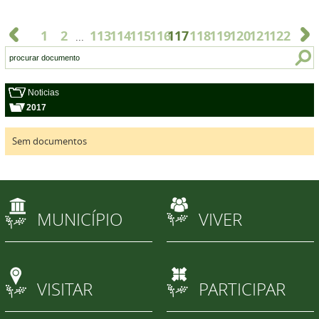
1
2
113
114
115
116
117
118
119
120
121
122
...
Noticias
2017
Sem documentos
MUNICÍPIO
VIVER
VISITAR
PARTICIPAR