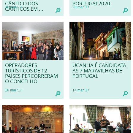
CÂNTICO DOS
PORTUGAL2020
30
mar
'17
20
mar
'17
CÂNTICOS EM ...
OPERADORES
UCANHA É CANDIDATA
TURÍSTICOS DE 12
ÀS 7 MARAVILHAS DE
PAÍSES PERCORRERAM
PORTUGAL
O CONCELHO
18
mar
'17
14
mar
'17