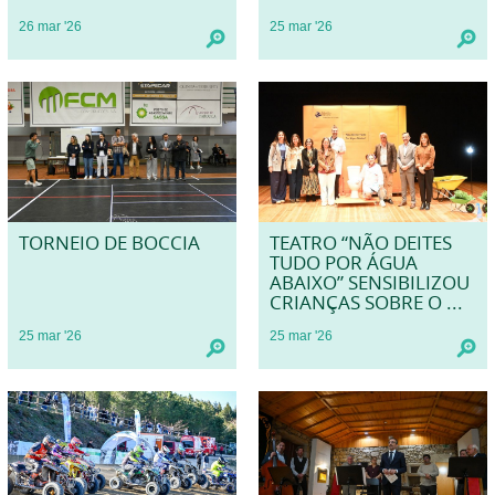
26
mar
'26
25
mar
'26
TORNEIO DE BOCCIA
TEATRO “NÃO DEITES
TUDO POR ÁGUA
ABAIXO” SENSIBILIZOU
CRIANÇAS SOBRE O ...
25
mar
'26
25
mar
'26