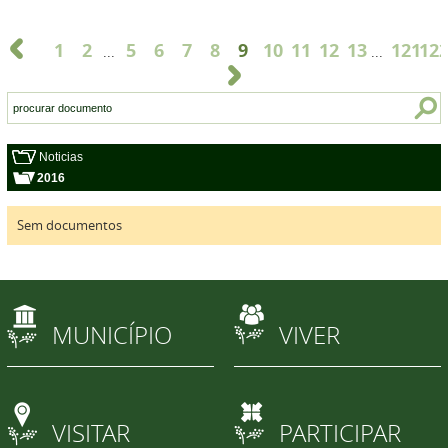
1
2
5
6
7
8
9
10
11
12
13
121
12
...
...
Noticias
2016
Sem documentos
MUNICÍPIO
VIVER
VISITAR
PARTICIPAR