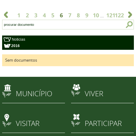
1
2
3
4
5
6
7
8
9
10
121
122
...
Noticias
2016
Sem documentos
MUNICÍPIO
VIVER
VISITAR
PARTICIPAR