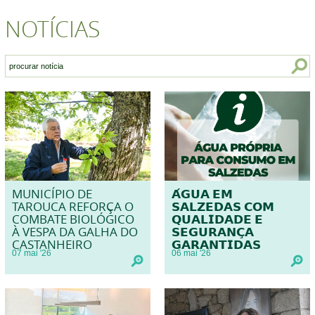
NOTÍCIAS
MUNICÍPIO DE
𝗔́𝗚𝗨𝗔 𝗘𝗠
TAROUCA REFORÇA O
𝗦𝗔𝗟𝗭𝗘𝗗𝗔𝗦 𝗖𝗢𝗠
COMBATE BIOLÓGICO
𝗤𝗨𝗔𝗟𝗜𝗗𝗔𝗗𝗘 𝗘
À VESPA DA GALHA DO
𝗦𝗘𝗚𝗨𝗥𝗔𝗡𝗖̧𝗔
CASTANHEIRO
𝗚𝗔𝗥𝗔𝗡𝗧𝗜𝗗𝗔𝗦
07
mai
'26
06
mai
'26