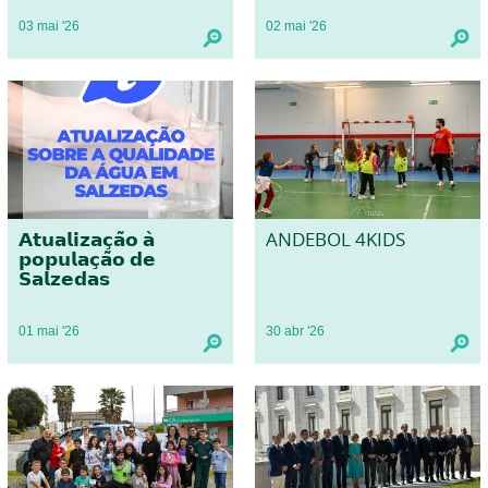
03
mai
'26
02
mai
'26
𝗔𝘁𝘂𝗮𝗹𝗶𝘇𝗮𝗰̧𝗮̃𝗼 𝗮̀
ANDEBOL 4KIDS
𝗽𝗼𝗽𝘂𝗹𝗮𝗰̧𝗮̃𝗼 𝗱𝗲
𝗦𝗮𝗹𝘇𝗲𝗱𝗮𝘀
01
mai
'26
30
abr
'26