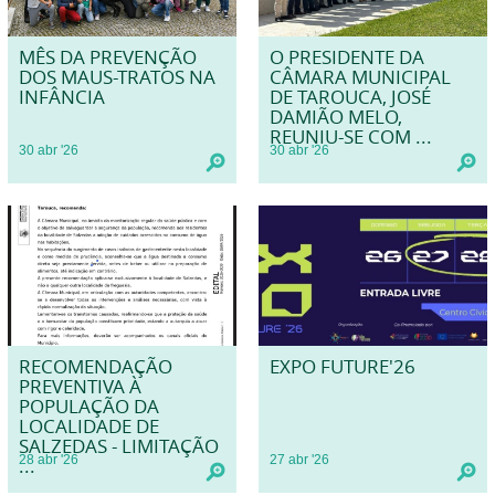
MÊS DA PREVENÇÃO
O PRESIDENTE DA
DOS MAUS-TRATOS NA
CÂMARA MUNICIPAL
INFÂNCIA
DE TAROUCA, JOSÉ
DAMIÃO MELO,
REUNIU-SE COM ...
30
abr
'26
30
abr
'26
RECOMENDAÇÃO
EXPO FUTURE'26
PREVENTIVA À
POPULAÇÃO DA
LOCALIDADE DE
SALZEDAS - LIMITAÇÃO
28
abr
'26
27
abr
'26
...