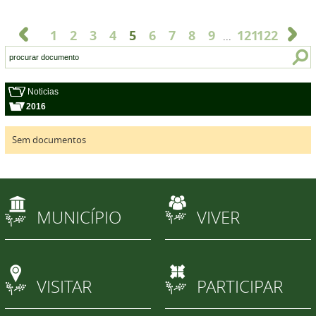
1
2
3
4
5
6
7
8
9
121
122
...
Noticias
2016
Sem documentos
MUNICÍPIO
VIVER
VISITAR
PARTICIPAR