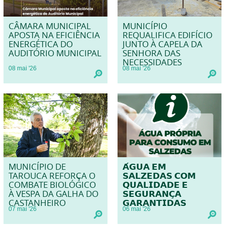
CÂMARA MUNICIPAL
MUNICÍPIO
APOSTA NA EFICIÊNCIA
REQUALIFICA EDIFÍCIO
ENERGÉTICA DO
JUNTO À CAPELA DA
AUDITÓRIO MUNICIPAL
SENHORA DAS
NECESSIDADES
08
mai
'26
08
mai
'26
MUNICÍPIO DE
𝗔́𝗚𝗨𝗔 𝗘𝗠
TAROUCA REFORÇA O
𝗦𝗔𝗟𝗭𝗘𝗗𝗔𝗦 𝗖𝗢𝗠
COMBATE BIOLÓGICO
𝗤𝗨𝗔𝗟𝗜𝗗𝗔𝗗𝗘 𝗘
À VESPA DA GALHA DO
𝗦𝗘𝗚𝗨𝗥𝗔𝗡𝗖̧𝗔
CASTANHEIRO
𝗚𝗔𝗥𝗔𝗡𝗧𝗜𝗗𝗔𝗦
07
mai
'26
06
mai
'26