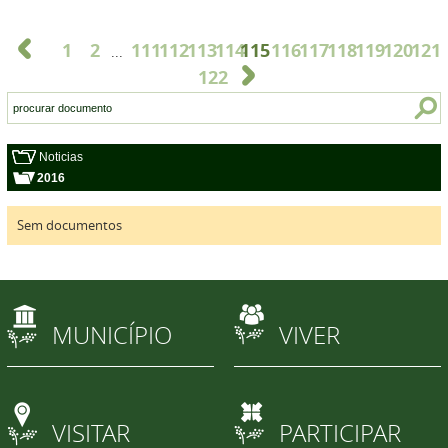
1
2
111
112
113
114
115
116
117
118
119
120
121
...
122
Noticias
2016
Sem documentos
MUNICÍPIO
VIVER
VISITAR
PARTICIPAR