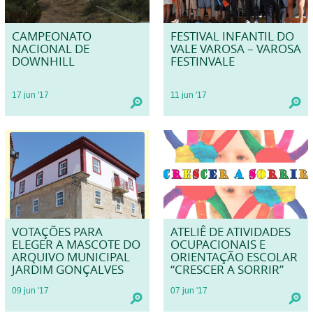
CAMPEONATO
FESTIVAL INFANTIL DO
NACIONAL DE
VALE VAROSA – VAROSA
DOWNHILL
FESTINVALE
17
jun
'17
11
jun
'17
VOTAÇÕES PARA
ATELIÊ DE ATIVIDADES
ELEGER A MASCOTE DO
OCUPACIONAIS E
ARQUIVO MUNICIPAL
ORIENTAÇÃO ESCOLAR
JARDIM GONÇALVES
“CRESCER A SORRIR”
09
jun
'17
07
jun
'17