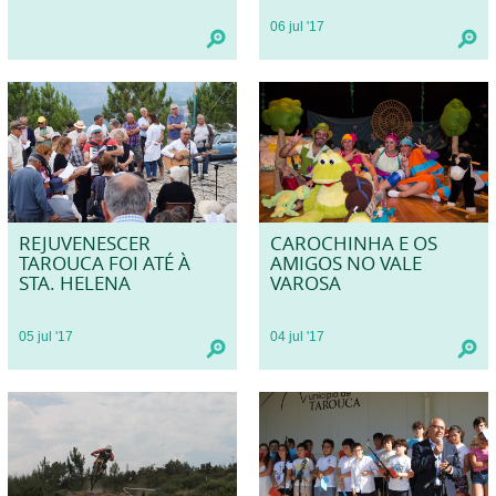
06
jul
'17
REJUVENESCER
CAROCHINHA E OS
TAROUCA FOI ATÉ À
AMIGOS NO VALE
STA. HELENA
VAROSA
05
jul
'17
04
jul
'17