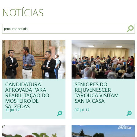
NOTÍCIAS
CANDIDATURA
SENIORES DO
APROVADA PARA
REJUVENESCER
REABILITAÇÃO DO
TAROUCA VISITAM
MOSTEIRO DE
SANTA CASA
SALZEDAS
11
jul
'17
07
jul
'17