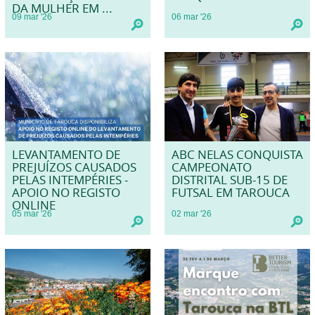
DA MULHER EM ...
09
mar
'26
06
mar
'26
LEVANTAMENTO DE
ABC NELAS CONQUISTA
PREJUÍZOS CAUSADOS
CAMPEONATO
PELAS INTEMPÉRIES -
DISTRITAL SUB-15 DE
APOIO NO REGISTO
FUTSAL EM TAROUCA
ONLINE
05
mar
'26
02
mar
'26