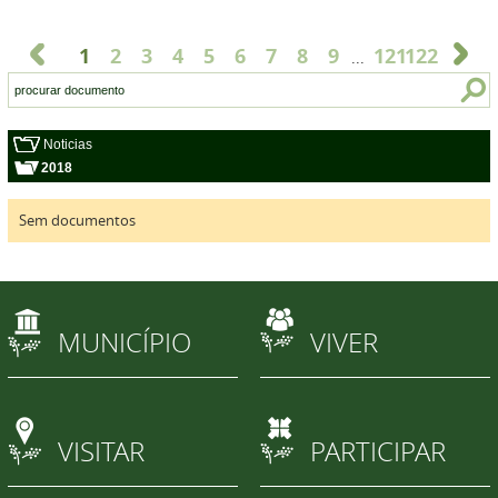
1
2
3
4
5
6
7
8
9
121
122
...
Noticias
2018
Sem documentos
MUNICÍPIO
VIVER
VISITAR
PARTICIPAR