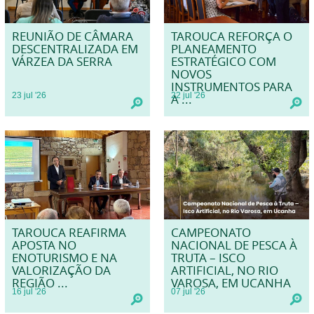
REUNIÃO DE CÂMARA
TAROUCA REFORÇA O
DESCENTRALIZADA EM
PLANEAMENTO
VÁRZEA DA SERRA
ESTRATÉGICO COM
NOVOS
INSTRUMENTOS PARA
23
jul
'26
22
jul
'26
A ...
TAROUCA REAFIRMA
CAMPEONATO
APOSTA NO
NACIONAL DE PESCA À
ENOTURISMO E NA
TRUTA – ISCO
VALORIZAÇÃO DA
ARTIFICIAL, NO RIO
REGIÃO ...
VAROSA, EM UCANHA
16
jul
'26
07
jul
'26