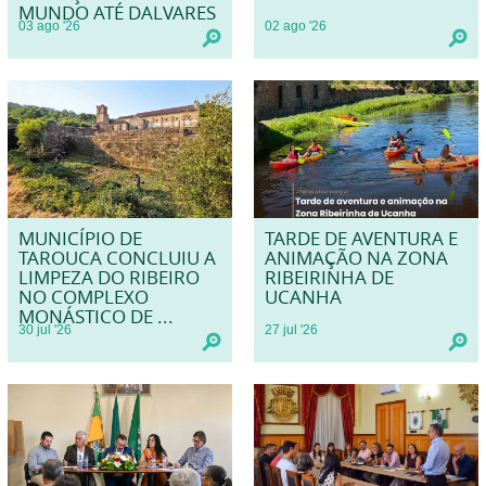
MUNDO ATÉ DALVARES
03
ago
'26
02
ago
'26
MUNICÍPIO DE
TARDE DE AVENTURA E
TAROUCA CONCLUIU A
ANIMAÇÃO NA ZONA
LIMPEZA DO RIBEIRO
RIBEIRINHA DE
NO COMPLEXO
UCANHA
MONÁSTICO DE ...
30
jul
'26
27
jul
'26