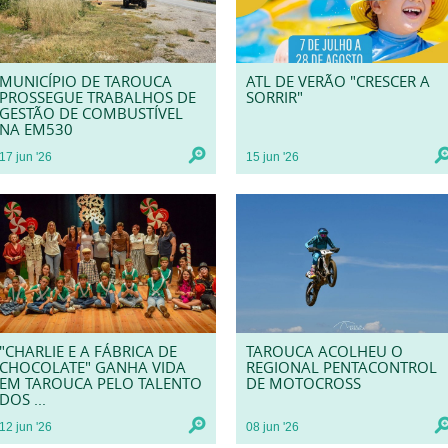
MUNICÍPIO DE TAROUCA
ATL DE VERÃO "CRESCER A
PROSSEGUE TRABALHOS DE
SORRIR"
GESTÃO DE COMBUSTÍVEL
NA EM530
17
jun
'26
15
jun
'26
"CHARLIE E A FÁBRICA DE
TAROUCA ACOLHEU O
CHOCOLATE" GANHA VIDA
REGIONAL PENTACONTROL
EM TAROUCA PELO TALENTO
DE MOTOCROSS
DOS ...
12
jun
'26
08
jun
'26