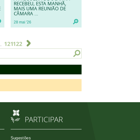
RECEBEU, ESTA MANHÃ,
E
MAIS UMA REUNIÃO DE
CÂMARA ...
28
mai
'26
121
122
..
PARTICIPAR
Sugestões