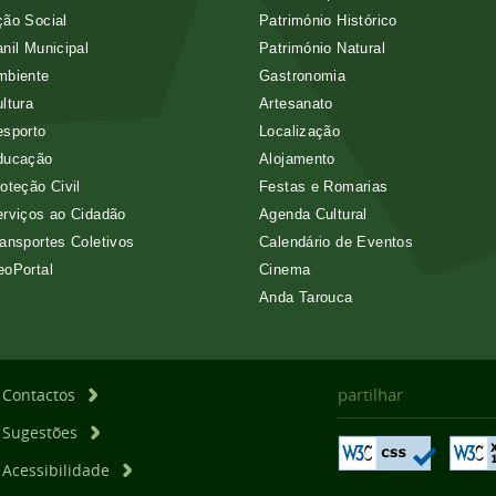
ão Social
Património Histórico
nil Municipal
Património Natural
mbiente
Gastronomia
ltura
Artesanato
esporto
Localização
ducação
Alojamento
oteção Civil
Festas e Romarias
rviços ao Cidadão
Agenda Cultural
ansportes Coletivos
Calendário de Eventos
eoPortal
Cinema
Anda Tarouca
partilhar
Contactos
Sugestões
Acessibilidade