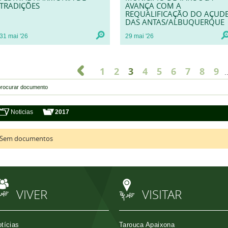
TRADIÇÕES
AVANÇA COM A
REQUALIFICAÇÃO DO AÇUD
DAS ANTAS/ALBUQUERQUE
31
mai
'26
29
mai
'26
1
2
3
4
5
6
7
8
9
.
Noticias
2017
Sem documentos
VIVER
VISITAR
tícias
Tarouca Apaixona