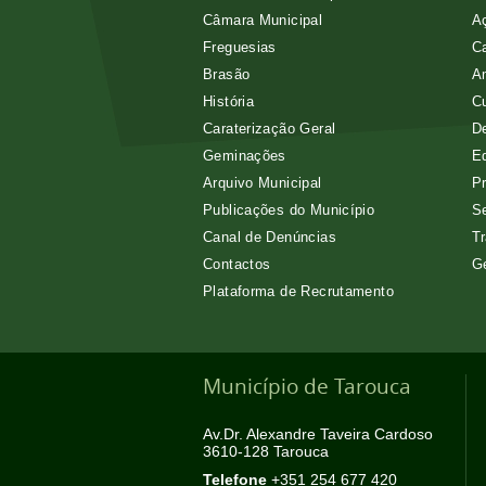
Câmara Municipal
Aç
Freguesias
Ca
Brasão
A
História
Cu
Caraterização Geral
D
Geminações
E
Arquivo Municipal
Pr
Publicações do Município
Se
Canal de Denúncias
Tr
Contactos
G
Plataforma de Recrutamento
Município de Tarouca
Av.Dr. Alexandre Taveira Cardoso
3610-128 Tarouca
Telefone
+351 254 677 420