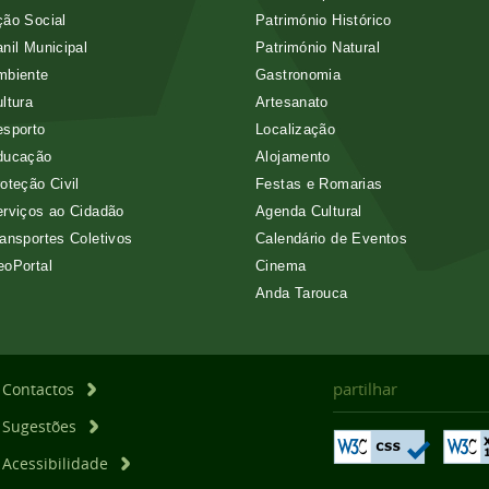
ão Social
Património Histórico
nil Municipal
Património Natural
mbiente
Gastronomia
ltura
Artesanato
esporto
Localização
ducação
Alojamento
oteção Civil
Festas e Romarias
rviços ao Cidadão
Agenda Cultural
ansportes Coletivos
Calendário de Eventos
eoPortal
Cinema
Anda Tarouca
partilhar
Contactos
Sugestões
Acessibilidade