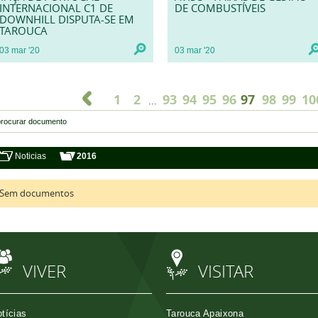
INTERNACIONAL C1 DE
DE COMBUSTÍVEIS
DOWNHILL DISPUTA-SE EM
TAROUCA
03
mar
'20
03
mar
'20
1
2
93
94
95
96
97
98
99
10
...
Noticias
2016
Sem documentos
VIVER
VISITAR
tícias
Tarouca Apaixona