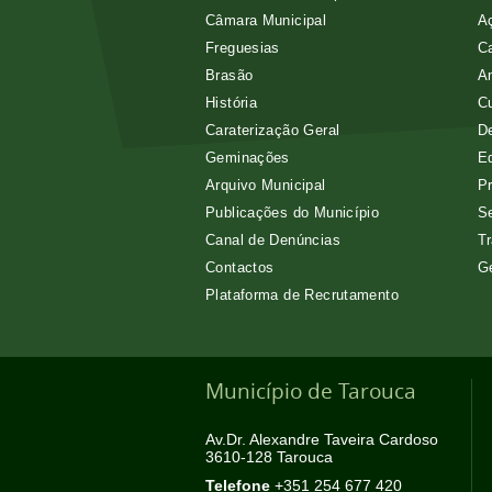
Câmara Municipal
Aç
Freguesias
Ca
Brasão
A
História
Cu
Caraterização Geral
D
Geminações
E
Arquivo Municipal
Pr
Publicações do Município
Se
Canal de Denúncias
Tr
Contactos
G
Plataforma de Recrutamento
Município de Tarouca
Av.Dr. Alexandre Taveira Cardoso
3610-128 Tarouca
Telefone
+351 254 677 420