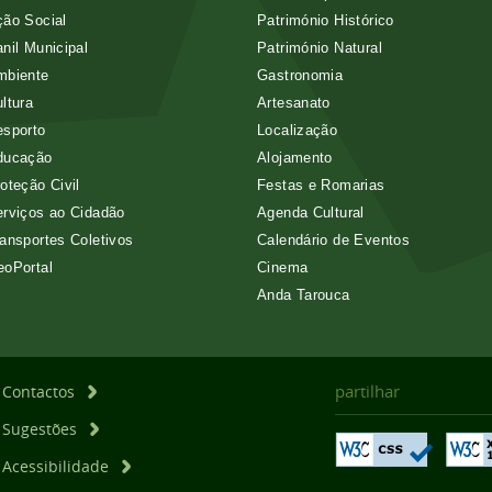
ão Social
Património Histórico
nil Municipal
Património Natural
mbiente
Gastronomia
ltura
Artesanato
esporto
Localização
ducação
Alojamento
oteção Civil
Festas e Romarias
rviços ao Cidadão
Agenda Cultural
ansportes Coletivos
Calendário de Eventos
eoPortal
Cinema
Anda Tarouca
partilhar
Contactos
Sugestões
Acessibilidade