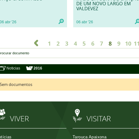
DE UM NOVO LARGO EM
VALDEVEZ
06
abr
'26
06
abr
'26
1
2
3
4
5
6
7
8
9
10
1
Noticias
2016
Sem documentos
VIVER
VISITAR
tícias
Tarouca Apaixona