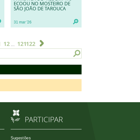
ECOOU NO MOSTEIRO DE
SÃO JOÃO DE TAROUCA
31
mar
'26
1
12
121
122
...
PARTICIPAR
Sugestões