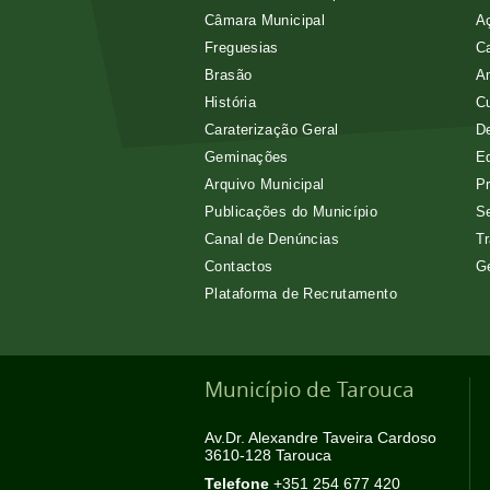
Câmara Municipal
Aç
Freguesias
Ca
Brasão
A
História
Cu
Caraterização Geral
D
Geminações
E
Arquivo Municipal
Pr
Publicações do Município
Se
Canal de Denúncias
Tr
Contactos
G
Plataforma de Recrutamento
Município de Tarouca
Av.Dr. Alexandre Taveira Cardoso
3610-128 Tarouca
Telefone
+351 254 677 420