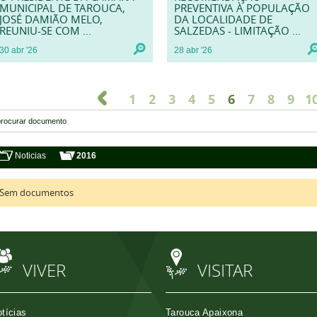
MUNICIPAL DE TAROUCA,
PREVENTIVA À POPULAÇÃO
JOSÉ DAMIÃO MELO,
DA LOCALIDADE DE
REUNIU-SE COM ...
SALZEDAS - LIMITAÇÃO ...
30
abr
'26
28
abr
'26
1
2
3
4
5
6
7
8
9
1
Noticias
2016
Sem documentos
VIVER
VISITAR
tícias
Tarouca Apaixona