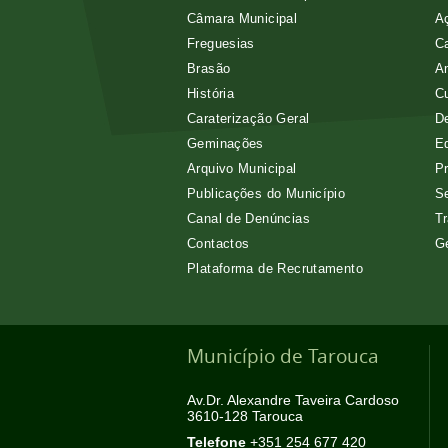
Câmara Municipal
Aç
Freguesias
Ca
Brasão
A
História
Cu
Caraterização Geral
D
Geminações
E
Arquivo Municipal
Pr
Publicações do Município
Se
Canal de Denúncias
Tr
Contactos
G
Plataforma de Recrutamento
Município de Tarouca
Av.Dr. Alexandre Taveira Cardoso
3610-128 Tarouca
Telefone
+351 254 677 420