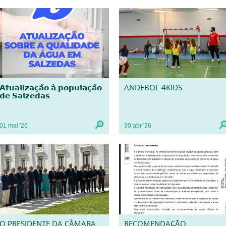
𝗔𝘁𝘂𝗮𝗹𝗶𝘇𝗮𝗰̧𝗮̃𝗼 𝗮̀ 𝗽𝗼𝗽𝘂𝗹𝗮𝗰̧𝗮̃𝗼
ANDEBOL 4KIDS
𝗱𝗲 𝗦𝗮𝗹𝘇𝗲𝗱𝗮𝘀
01
mai
'26
30
abr
'26
O PRESIDENTE DA CÂMARA
RECOMENDAÇÃO