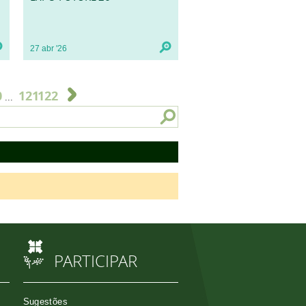
27
abr
'26
0
121
122
...
PARTICIPAR
Sugestões