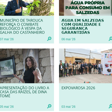
MUNICÍPIO DE TAROUCA
𝗔́𝗚𝗨𝗔 𝗘𝗠 𝗦𝗔𝗟𝗭𝗘𝗗𝗔𝗦
REFORÇA O COMBATE
𝗖𝗢𝗠 𝗤𝗨𝗔𝗟𝗜𝗗𝗔𝗗𝗘 𝗘
BIOLÓGICO À VESPA DA
𝗦𝗘𝗚𝗨𝗥𝗔𝗡𝗖̧𝗔
GALHA DO CASTANHEIRO
𝗚𝗔𝗥𝗔𝗡𝗧𝗜𝗗𝗔𝗦
07
mai
'26
06
mai
'26
APRESENTAÇÃO DO LIVRO A
EXPOVAROSA 2026
CASA DAS RAÍZES, DE DINA
TOMÉ
05
mai
'26
03
mai
'26