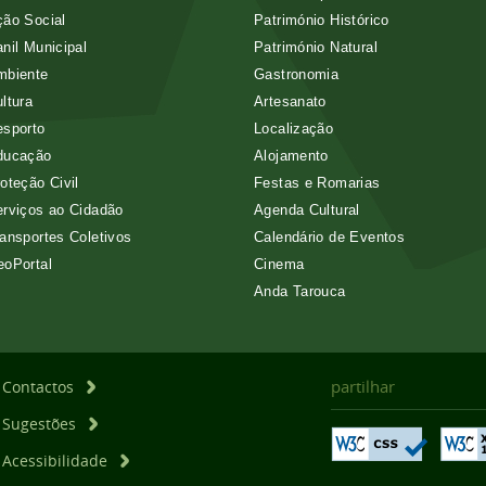
ão Social
Património Histórico
nil Municipal
Património Natural
mbiente
Gastronomia
ltura
Artesanato
esporto
Localização
ducação
Alojamento
oteção Civil
Festas e Romarias
rviços ao Cidadão
Agenda Cultural
ansportes Coletivos
Calendário de Eventos
eoPortal
Cinema
Anda Tarouca
partilhar
Contactos
Sugestões
Acessibilidade