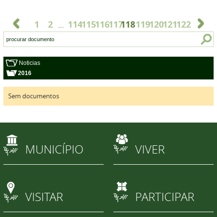
1
2
114
115
116
117
118
119
120
121
122
...
Noticias
2016
Sem documentos
MUNICÍPIO
VIVER
VISITAR
PARTICIPAR