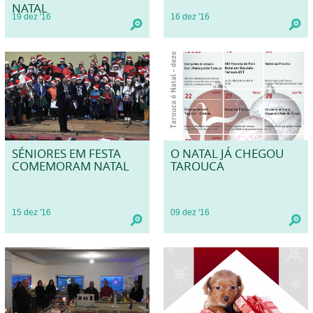
NATAL
19
dez
'16
16
dez
'16
SÉNIORES EM FESTA
O NATAL JÁ CHEGOU
COMEMORAM NATAL
TAROUCA
15
dez
'16
09
dez
'16