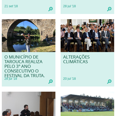
21
set
'18
28
jul
'18
O MUNICÍPIO DE
ALTERAÇÕES
TAROUCA REALIZA
CLIMÁTICAS
PELO 3º ANO
CONSECUTIVO O
FESTIVAL DA TRUTA.
28
jul
'18
20
jul
'18