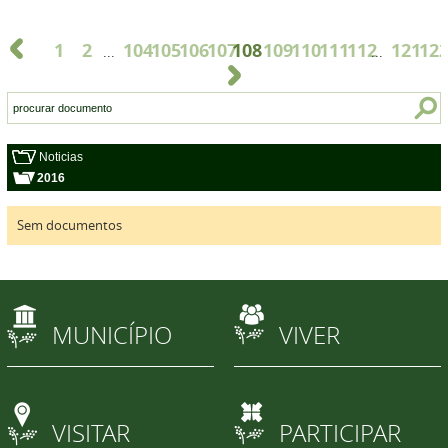
1
2
104
105
106
107
108
109
110
111
112
121
12
...
...
Noticias
2016
Sem documentos
MUNICÍPIO
VIVER
VISITAR
PARTICIPAR