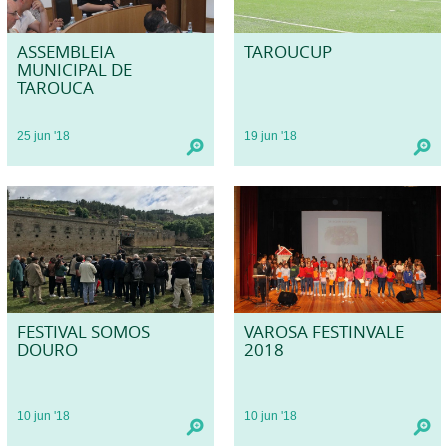
ASSEMBLEIA
TAROUCUP
MUNICIPAL DE
TAROUCA
25
jun
'18
19
jun
'18
FESTIVAL SOMOS
VAROSA FESTINVALE
DOURO
2018
10
jun
'18
10
jun
'18