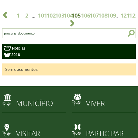
1
2
101
102
103
104
105
106
107
108
109
121
12
...
...
Noticias
2016
Sem documentos
MUNICÍPIO
VIVER
VISITAR
PARTICIPAR