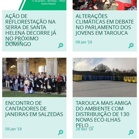
AÇÃO DE
ALTERAÇÕES
REFLORESTAÇÃO NA
CLIMÁTICAS EM DEBATE
SERRA DE SANTA
NO PARLAMENTO DOS
HELENA DECORRE JÁ
JOVENS EM TAROUCA
NO PRÓXIMO
10
jan
'19
09
jan
'19
DOMINGO
ENCONTRO DE
TAROUCA MAIS AMIGA
CANTADORES DE
DO AMBIENTE COM
JANEIRAS EM SALZEDAS
DISTRIBUIÇÃO DE 130
NOVAS ECO-ILHAS
PELO ...
09
jan
'19
28
dez
'18