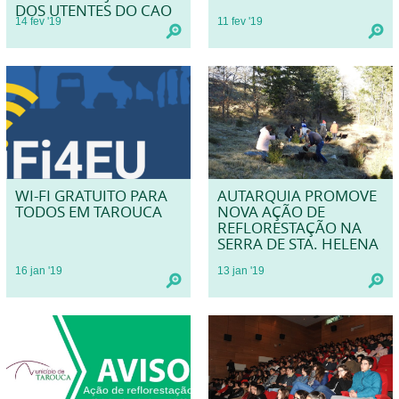
DOS UTENTES DO CAO
14
fev
'19
11
fev
'19
WI-FI GRATUITO PARA
AUTARQUIA PROMOVE
TODOS EM TAROUCA
NOVA AÇÃO DE
REFLORESTAÇÃO NA
SERRA DE STA. HELENA
16
jan
'19
13
jan
'19