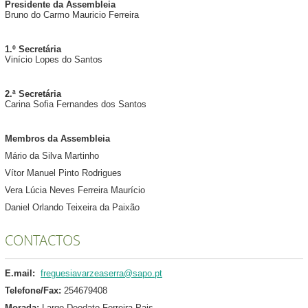
Presidente da Assembleia
Bruno do Carmo Mauricio Ferreira
1.º Secretária
Vinício Lopes do Santos
2.ª Secretária
Carina Sofia Fernandes dos Santos
Membros da Assembleia
Mário da Silva Martinho
Vítor Manuel Pinto Rodrigues
Vera Lúcia Neves Ferreira Maurício
Daniel Orlando Teixeira da Paixão
CONTACTOS
E.mail:
freguesiavarzeaserra@sapo.pt
Telefone/Fax:
254679408
Morada:
Largo Deodato Ferreira Pais