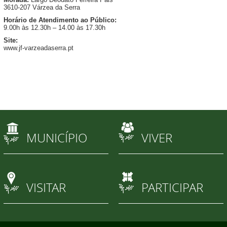
3610-207 Várzea da Serra
Horário de Atendimento ao Público:
9.00h às 12.30h – 14.00 às 17.30h
Site:
www.jf-varzeadaserra.pt
MUNICÍPIO
VIVER
VISITAR
PARTICIPAR