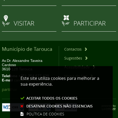
VISITAR
PARTICIPAR
Município de Tarouca
Contactos
Sugestões
Av.Dr. Alexandre Taveira
Cardoso
Acessibilidade
3610-128 Tarouca
Mapa do Site
Telefone
+351 254 677 420
Este site utiliza cookies para melhorar a
E-mail
camara@cm-tarouca.pt
sua experiência.
partilhar
ACEITAR TODOS OS COOKIES
DESATIVAR COOKIES NÃO ESSENCIAIS
POLÍTICA DE COOKIES