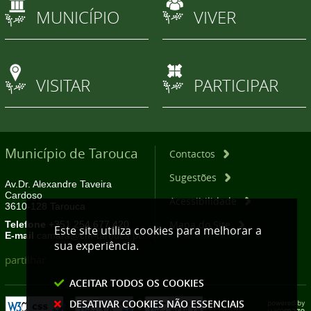
MUNICÍPIO
VIVER
VISITAR
PARTICIPAR
Município de Tarouca
Contactos
Sugestões
Av.Dr. Alexandre Taveira
Cardoso
Acessibilidade
3610-128 Tarouca
Mapa do Site
Telefone
+351 254 677 420
Este site utiliza cookies para melhorar a
E-mail
camara@cm-tarouca.pt
sua experiência.
partilhar
ACEITAR TODOS OS COOKIES
DESATIVAR COOKIES NÃO ESSENCIAIS