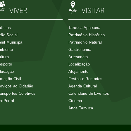
VIVER
VISITAR
tícias
Tarouca Apaixona
ão Social
Património Histórico
nil Municipal
Património Natural
mbiente
Gastronomia
ltura
Artesanato
esporto
Localização
ducação
Alojamento
oteção Civil
Festas e Romarias
rviços ao Cidadão
Agenda Cultural
ansportes Coletivos
Calendário de Eventos
eoPortal
Cinema
Anda Tarouca