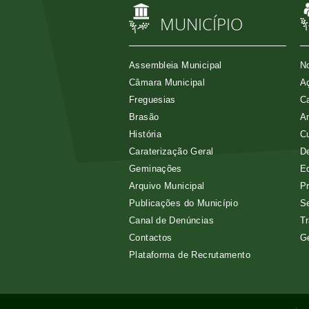
MUNICÍPIO
Assembleia Municipal
No
Câmara Municipal
Aç
Freguesias
Ca
Brasão
A
História
Cu
Caraterização Geral
D
Geminações
E
Arquivo Municipal
Pr
Publicações do Município
Se
Canal de Denúncias
Tr
Contactos
G
Plataforma de Recrutamento