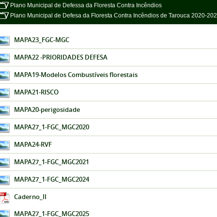
Plano Municipal de Defessa da Floresta Contra Incêndios
Plano Municipal de Defesa da Floresta Contra Incêndios de Tarouca 2020-20
MAPA23_FGC-MGC
MAPA22 -PRIORIDADES DEFESA
MAPA19-Modelos Combustíveis florestais
MAPA21-RISCO
MAPA20-perigosidade
MAPA27_1-FGC_MGC2020
MAPA24-RVF
MAPA27_1-FGC_MGC2021
MAPA27_1-FGC_MGC2024
Caderno_II
MAPA27_1-FGC_MGC2025