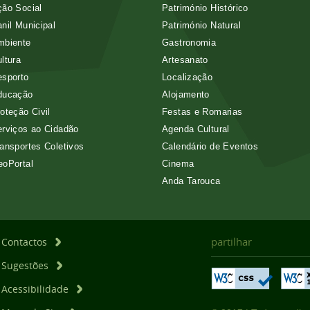
ão Social
Património Histórico
nil Municipal
Património Natural
mbiente
Gastronomia
ltura
Artesanato
esporto
Localização
ducação
Alojamento
oteção Civil
Festas e Romarias
rviços ao Cidadão
Agenda Cultural
ansportes Coletivos
Calendário de Eventos
eoPortal
Cinema
Anda Tarouca
partilhar
Contactos
Sugestões
Acessibilidade