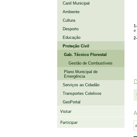
Canil Municipal
Ambiente
Cultura
1-
Desporto
e
Educação
2-
Proteção Civil
Gab. Técnico Florestal
Gestão de Combustíveis
Plano Municipal de
Emergência
Serviços ao Cidadão
Transportes Coletivos
GeoPortal
Visitar
A
Participar