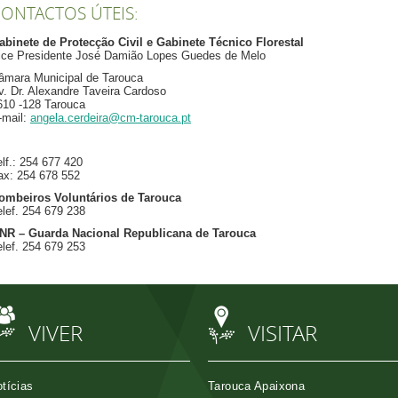
ONTACTOS ÚTEIS:
abinete de Protecção Civil e Gabinete Técnico Florestal
ice Presidente José Damião Lopes Guedes de Melo
âmara Municipal de Tarouca
v. Dr. Alexandre Taveira Cardoso
610 -128 Tarouca
-mail:
angela.cerdeira@cm-tarouca.pt
elf.: 254 677 420
ax: 254 678 552
ombeiros Voluntários de Tarouca
elef. 254 679 238
NR – Guarda Nacional Republicana de Tarouca
elef. 254 679 253
VIVER
VISITAR
tícias
Tarouca Apaixona