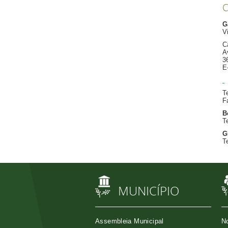
C
G
V
C
A
3
E
T
F
B
T
G
T
MUNICÍPIO
Assembleia Municipal
No