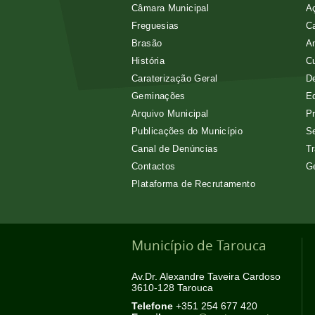
Câmara Municipal
Aç
Freguesias
Ca
Brasão
A
História
Cu
Caraterização Geral
D
Geminações
E
Arquivo Municipal
Pr
Publicações do Município
Se
Canal de Denúncias
Tr
Contactos
G
Plataforma de Recrutamento
Município de Tarouca
Av.Dr. Alexandre Taveira Cardoso
3610-128 Tarouca
Telefone
+351 254 677 420