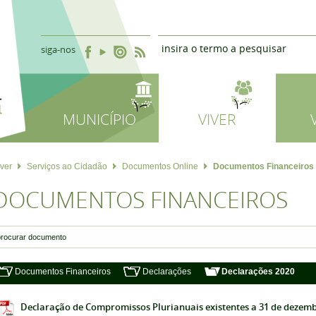
siga-nos
MUNICÍPIO
VIVER
iver
Serviços ao Cidadão
Documentos Online
Documentos Financeiros
DOCUMENTOS FINANCEIROS
Documentos Financeiros
Declarações
Declarações 2020
Declaração de Compromissos Plurianuais existentes a 31 de dezembr