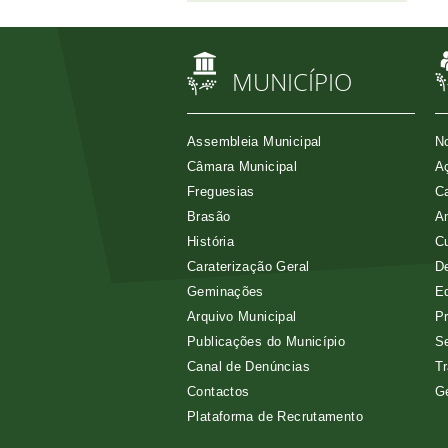
MUNICÍPIO
Assembleia Municipal
No
Câmara Municipal
Aç
Freguesias
Ca
Brasão
A
História
Cu
Caraterização Geral
D
Geminações
E
Arquivo Municipal
Pr
Publicações do Município
Se
Canal de Denúncias
Tr
Contactos
G
Plataforma de Recrutamento