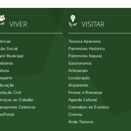
VIVER
VISITAR
tícias
Tarouca Apaixona
ão Social
Património Histórico
nil Municipal
Património Natural
mbiente
Gastronomia
ltura
Artesanato
esporto
Localização
ducação
Alojamento
oteção Civil
Festas e Romarias
rviços ao Cidadão
Agenda Cultural
ansportes Coletivos
Calendário de Eventos
eoPortal
Cinema
Anda Tarouca