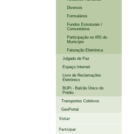
Diversos
Formulários
Fundos Estruturais /
Comunitários
Participação no IRS do
Município
Faturação Eletrónica
Julgado de Paz
Espaço Internet
Livro de Reclamações
Eletrónico
BUPi - Balcão Único do
Prédio
Transportes Coletivos
GeoPortal
Visitar
Participar