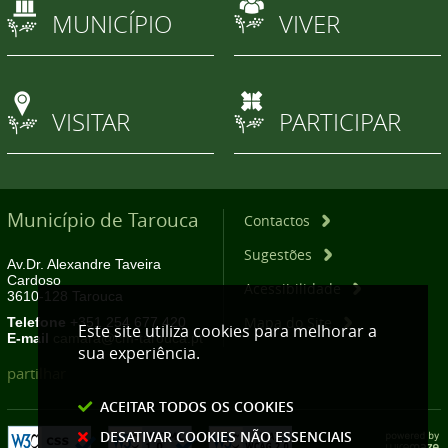
MUNICÍPIO
VIVER
VISITAR
PARTICIPAR
Município de Tarouca
Contactos
Sugestões
Av.Dr. Alexandre Taveira
Cardoso
Acessibilidade
3610-128 Tarouca
Mapa do Site
Telefone
+351 254 677 420
Este site utiliza cookies para melhorar a
E-mail
camara@cm-tarouca.pt
sua experiência.
partilhar
ACEITAR TODOS OS COOKIES
DESATIVAR COOKIES NÃO ESSENCIAIS