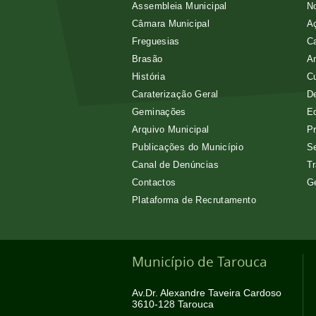
Assembleia Municipal
No
Câmara Municipal
Aç
Freguesias
Ca
Brasão
A
História
Cu
Caraterização Geral
D
Geminações
E
Arquivo Municipal
Pr
Publicações do Município
Se
Canal de Denúncias
Tr
Contactos
G
Plataforma de Recrutamento
Município de Tarouca
Av.Dr. Alexandre Taveira Cardoso
3610-128 Tarouca