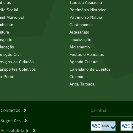
tícias
Tarouca Apaixona
ão Social
Património Histórico
nil Municipal
Património Natural
mbiente
Gastronomia
ltura
Artesanato
esporto
Localização
ducação
Alojamento
oteção Civil
Festas e Romarias
rviços ao Cidadão
Agenda Cultural
ansportes Coletivos
Calendário de Eventos
eoPortal
Cinema
Anda Tarouca
partilhar
Contactos
Sugestões
Acessibilidade