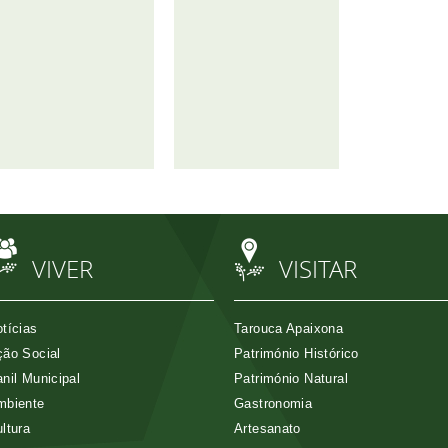
VIVER
VISITAR
tícias
Tarouca Apaixona
ão Social
Património Histórico
nil Municipal
Património Natural
mbiente
Gastronomia
ltura
Artesanato